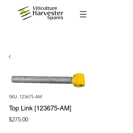
SKU: 123675-AM
Top Link [123675-AM]
Price
$275.00